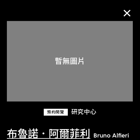
M+藏品
進一步篩選
搜索
關於M+藏品
研究中心
預約閱覽
探索世界頂級的二十及二十一世紀視覺
文化藏品。
布魯諾．阿爾菲利
Bruno Alfieri