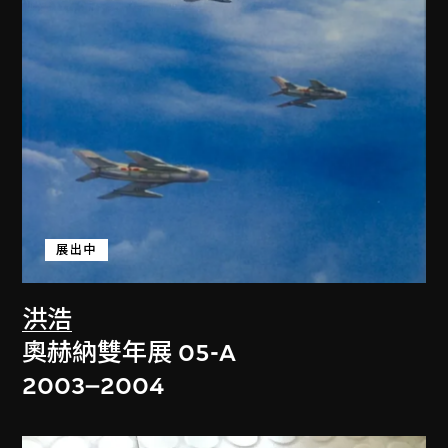
展出中
洪浩
奧赫納雙年展 05-A
2003–2004