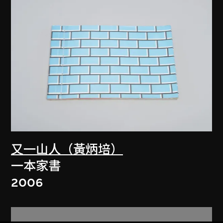
又一山人（黃炳培）
一本家書
2006