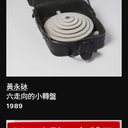
黃永砅
六走向的小轉盤
1989