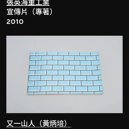
張英海重工業
宣傳片（專著）
2010
又一山人（黃炳培）