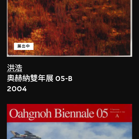
展出中
洪浩
奧赫納雙年展 05-B
2004