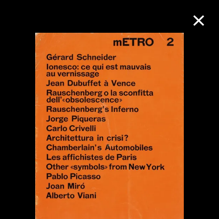
M+藏品
進一步篩選
搜索
關於M+藏品
探索世界頂級的二十及二十一世紀視覺
文化藏品。