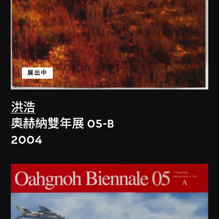
展出中
洪浩
奧赫納雙年展 05-B
2004