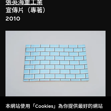
張英海重工業
宣傳片（專著）
2010
又一山人（黃炳培）
本網站使用「Cookies」為你提供最好的網站