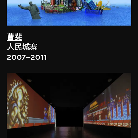
曹斐
人民城寨
2007–2011