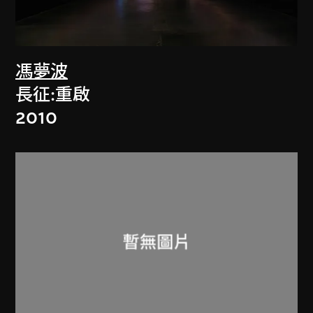
馮夢波
長征:重啟
2010