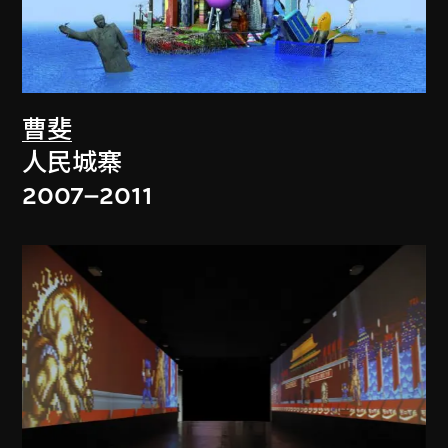
曹斐
人民城寨
2007–2011