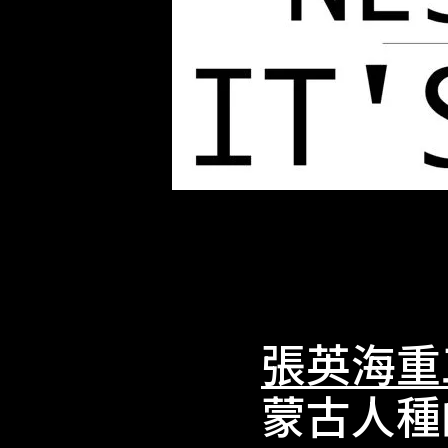
張英海重
蒙古人種