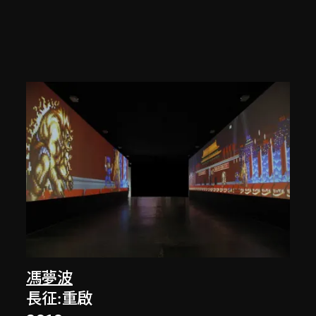
馮夢波
長征:重啟