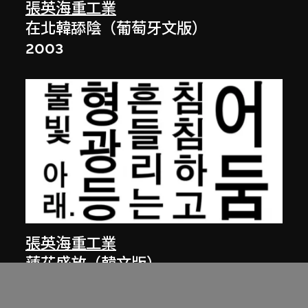
張英海重工業
在北韓舔陰（葡萄牙文版）
2003
張英海重工業
蓮花盛放（韓文版）
2002