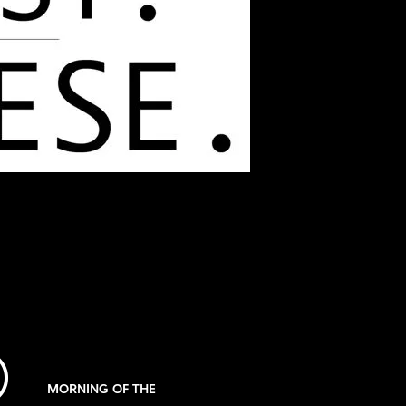
）
MORNING OF THE