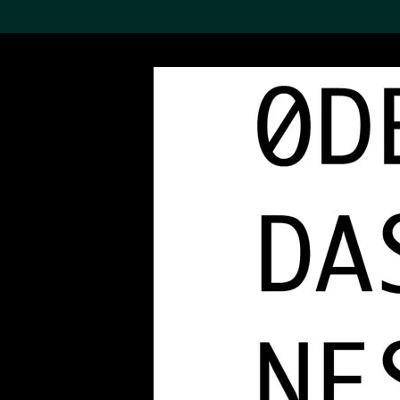
搜索M+藏品
Sea
19,052項結果
進一步篩選
關於M+藏品
探索世界頂級的二十及二十
一世紀視覺文化藏品。