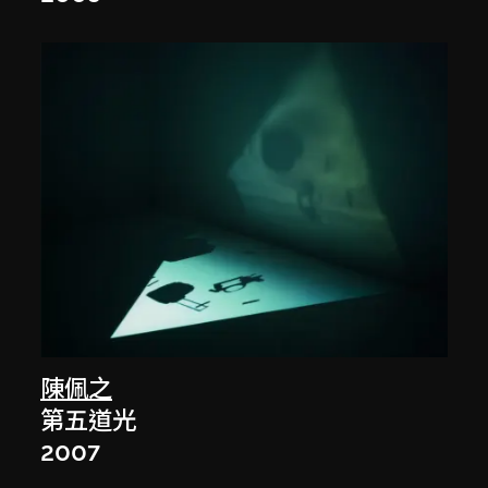
陳佩之
第五道光
2007