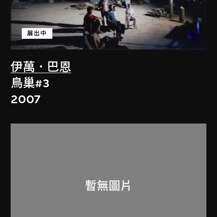
展出中
伊萬．巴恩
鳥巢#3
2007