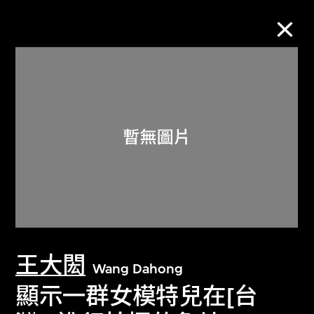
M+藏品
進一步篩選
搜索
關於M+藏品
王大閎
探索世界頂級的二十及二十一世紀視覺
Wang Dahong
文化藏品。
顯示一群女模特兒在[台