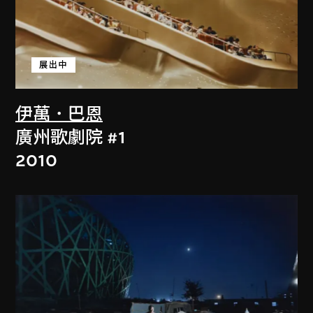
展出中
伊萬．巴恩
廣州歌劇院 #1
2010