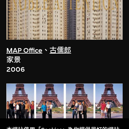
MAP Office
、
古儒郎
家景
2006