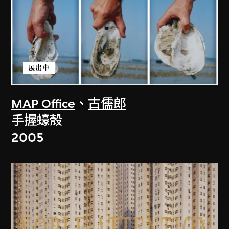
展出中
MAP Office
、
古儒郎
手握蠔殼
2005