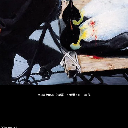
M+希克藏品（捐贈），香港，© 王興偉