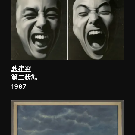
耿建翌
第二狀態
1987