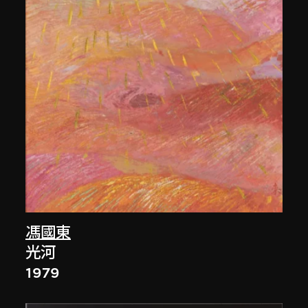
馮國東
光河
1979