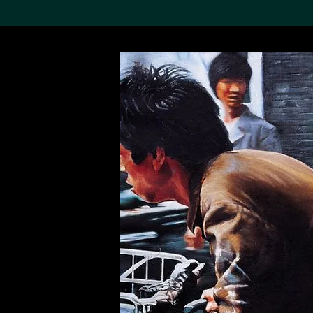
搜索M+藏品
Sea
19,052項結果
進一步篩選
關於M+藏品
探索世界頂級的二十及二十
一世紀視覺文化藏品。