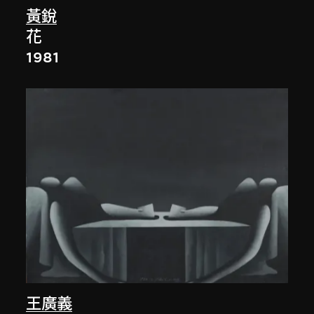
黃銳
花
1981
王廣義