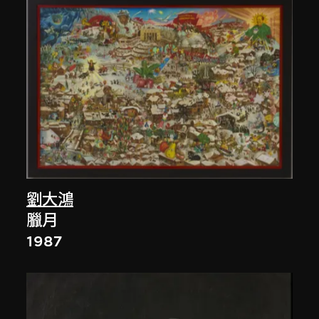
劉大鴻
臘月
1987