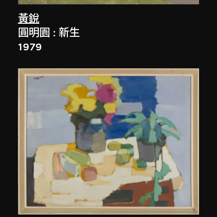
黃銳
圓明園 : 新生
1979