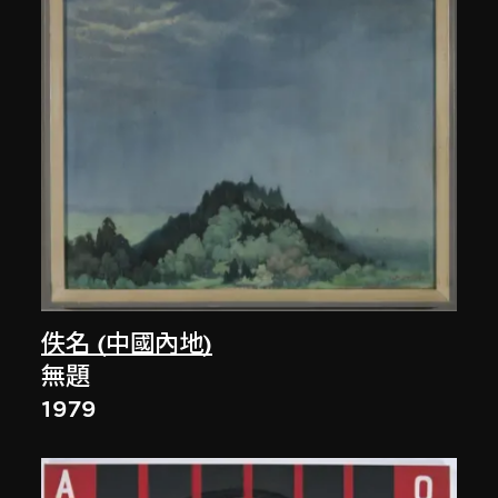
佚名 (中國內地)
無題
1979