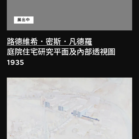
展出中
路德維希．密斯．凡德羅
庭院住宅研究平面及內部透視圖
1935