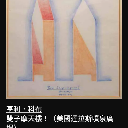
亨利．科布
雙子摩天樓！（美國達拉斯噴泉廣