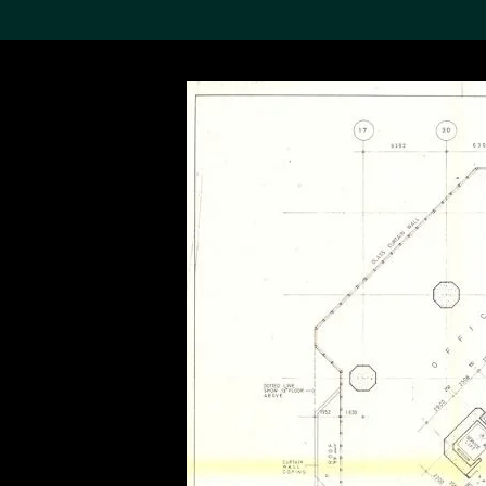
搜索M+藏品
Sea
19,052項結果
進一步篩選
關於M+藏品
探索世界頂級的二十及二十
一世紀視覺文化藏品。