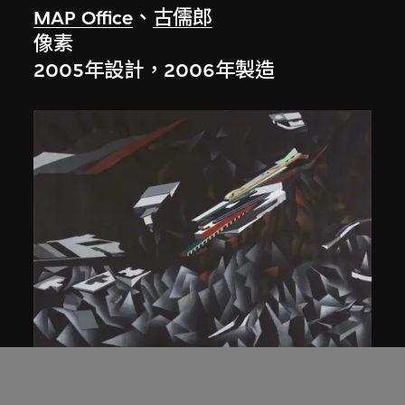
MAP Office
、
古儒郎
像素
2005年設計，2006年製造
扎哈．哈迪德
等軸測研究圖，夜景， 山頂項目，香