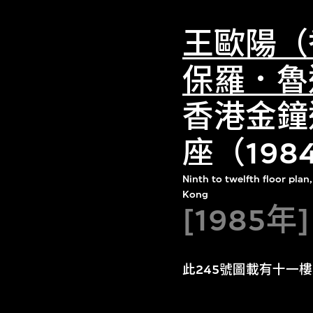
王歐陽（
保羅．魯
香港金鐘
座（19
Ninth to twelfth floor pl
Kong
[1985
此245號圖載有十一