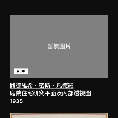
展出中
路德維希．密斯．凡德羅
庭院住宅研究平面及內部透視圖
1935