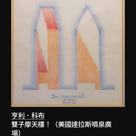
亨利．科布
雙子摩天樓！（美國達拉斯噴泉廣
場）