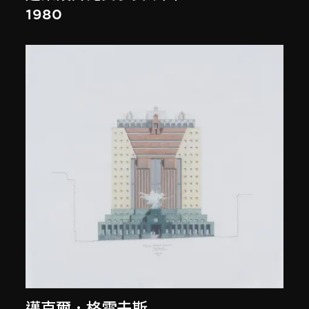
1980
邁克爾．格雷夫斯