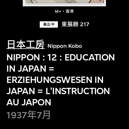
M+，香港
東展廳 217
展出中
日本工房
Nippon Kobo
NIPPON : 12 : EDUCATION
IN JAPAN =
ERZIEHUNGSWESEN IN
JAPAN = L'INSTRUCTION
AU JAPON
1937年7月