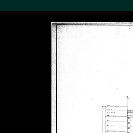
搜索M+藏品
Sea
19,052項結果
進一步篩選
關於M+藏品
探索世界頂級的二十及二十
一世紀視覺文化藏品。