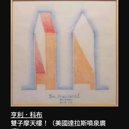
亨利．科布
雙子摩天樓！（美國達拉斯噴泉廣