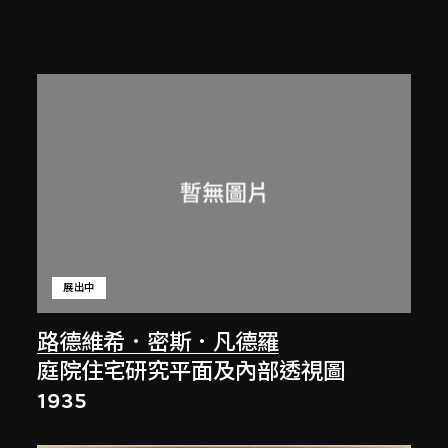
展出中
路德維希．密斯．凡德羅
庭院住宅研究平面及內部透視圖
1935