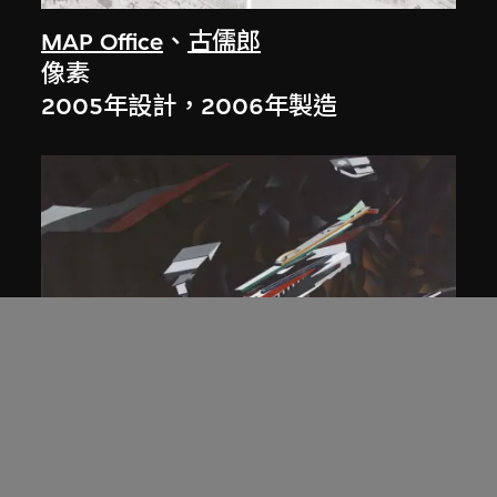
MAP Office
、
古儒郎
像素
2005年設計，2006年製造
扎哈．哈迪德