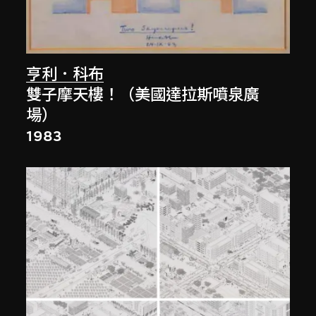
亨利．科布
雙子摩天樓！（美國達拉斯噴泉廣
場）
1983