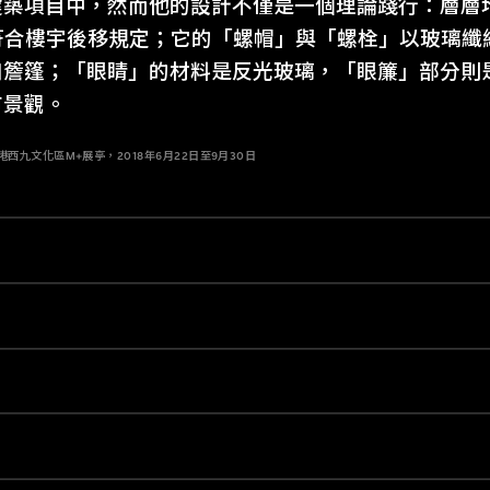
建築項目中，然而他的設計不僅是一個理論踐行：層層
符合樓宇後移規定；它的「螺帽」與「螺栓」以玻璃纖
口簷篷；「眼睛」的材料是反光玻璃，「眼簾」部分則
市景觀。
西九文化區M+展亭，2018年6月22日至9月30日