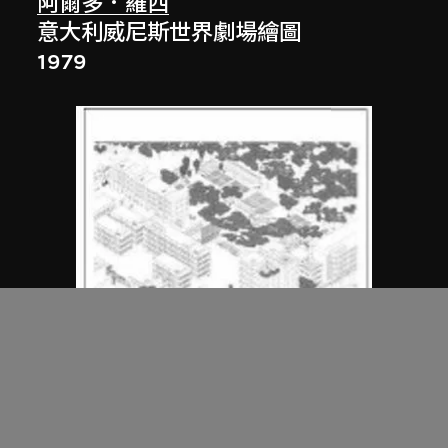
阿爾多．羅西
意大利威尼斯世界劇場繪圖
1979