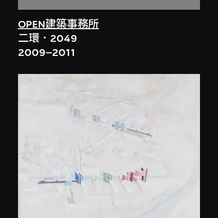
OPEN建築事務所
二環．2049
2009–2011