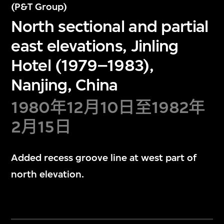
(P&T Group)
North sectional and partial
east elevations, Jinling
Hotel (1979–1983),
Nanjing, China
1980年12月10日至1982年
2月15日
Added recess groove line at west part of
north elevation.