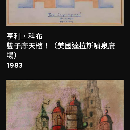
亨利．科布
雙子摩天樓！（美國達拉斯噴泉廣
場）
1983