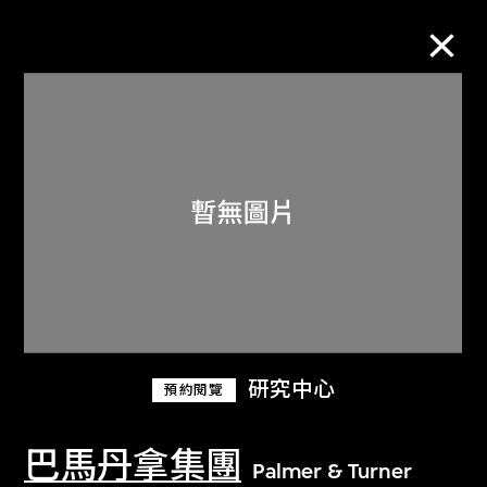
M+藏品
進一步篩選
搜索
關於M+藏品
研究中心
預約閱覽
探索世界頂級的二十及二十一世紀視覺
文化藏品。
巴馬丹拿集團
Palmer & Turner