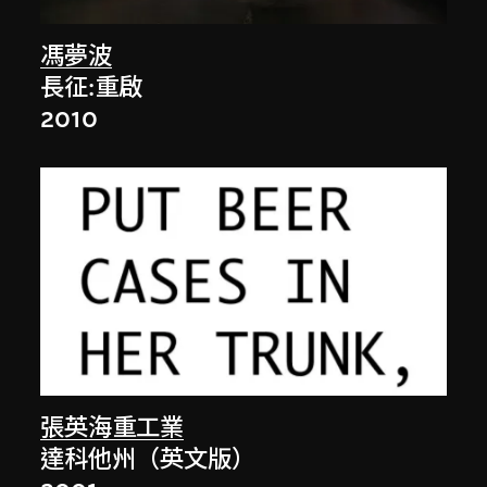
馮夢波
長征:重啟
2010
張英海重工業
達科他州（英文版）