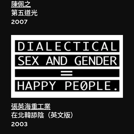
陳佩之
第五道光
2007
張英海重工業
在北韓舔陰（英文版）
2003