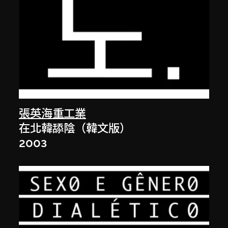
張英海重工業
在北韓舔陰（韓文版）
2003