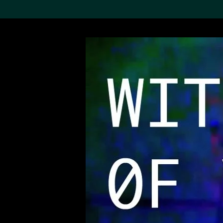
搜索M+藏品
Sea
19,052項結果
進一步篩選
關於M+藏品
探索世界頂級的二十及二十
一世紀視覺文化藏品。