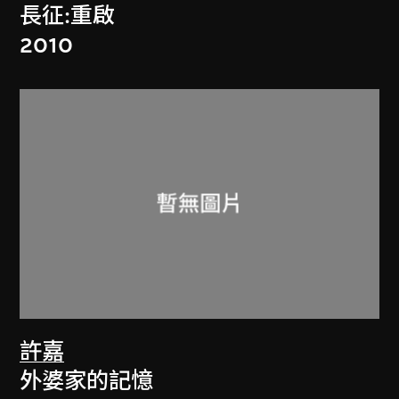
長征:重啟
2010
許嘉
外婆家的記憶