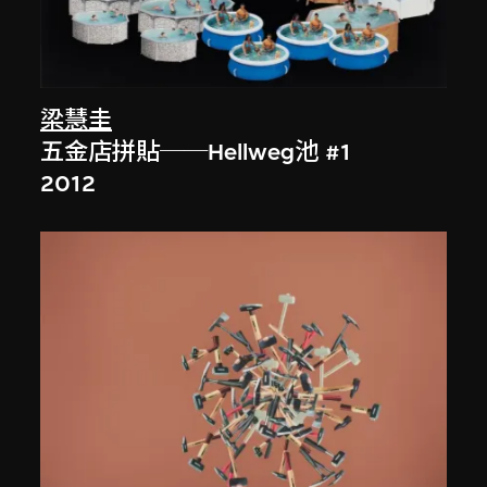
梁慧圭
五金店拼貼──Hellweg池 #1
2012