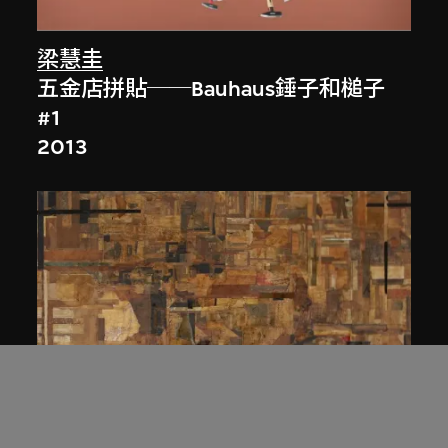
梁慧圭
五金店拼貼──Bauhaus錘子和槌子
#1
2013