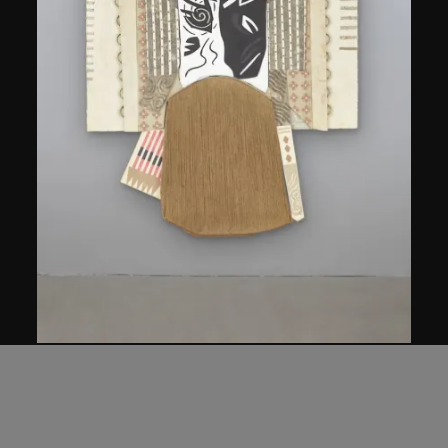
關晃
京劇劉將軍
2007