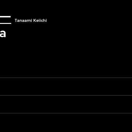
一
Tanaami Keiichi
la