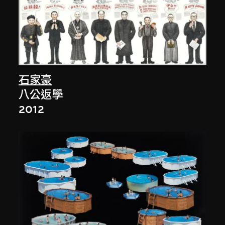
石家豪
八公返學
2012