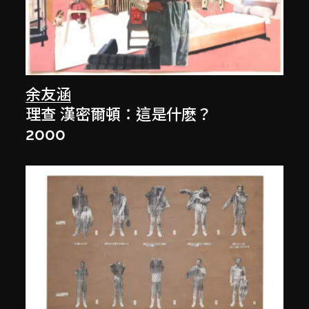
余友涵
理查 漢密爾頓：這是什麽？
2000