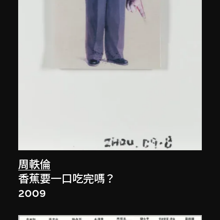
周軼倫
香蕉要一口吃完嗎？
2009