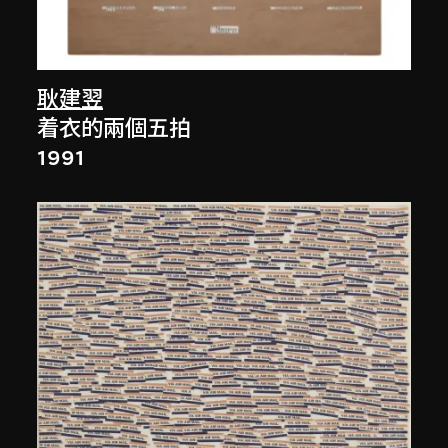
耿建翌
着衣的兩個五拍
1991