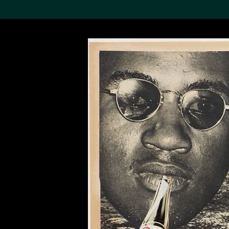
搜索M+藏品
Sea
19,052項結果
進一步篩選
關於M+藏品
探索世界頂級的二十及二十
一世紀視覺文化藏品。