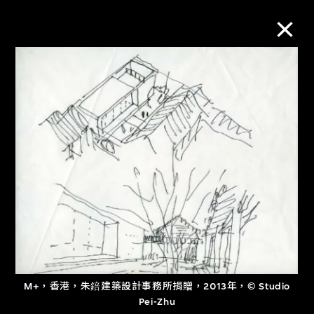
M+藏品
進一步篩選
搜索
關於M+藏品
探索世界頂級的二十及二十一世紀視覺
文化藏品。
M+，香港，朱錇建築設計事務所捐贈，2013年，© Studio
Pei-Zhu