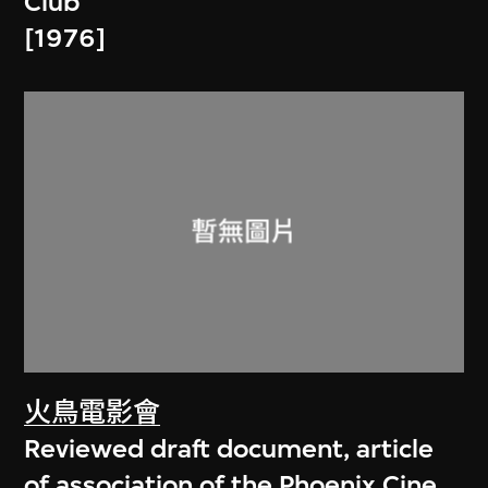
Club
[1976]
火鳥電影會
Reviewed draft document, article
of association of the Phoenix Cine