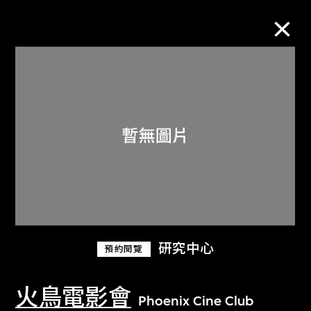
M+藏品
進一步篩選
搜索
關於M+藏品
研究中心
預約閱覽
探索世界頂級的二十及二十一世紀視覺
文化藏品。
火鳥電影會
Phoenix Cine Club