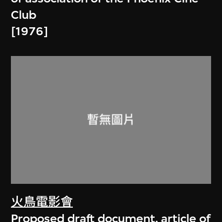
Club
[1976]
火鳥電影會
Proposed draft document, article of