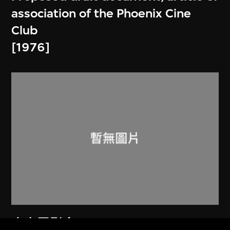
association of the Phoenix Cine
Club
[1976]
火鳥電影會