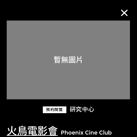
M+藏品
進一步篩選
搜索
關於M+藏品
研究中心
預約閱覽
探索世界頂級的二十及二十一世紀視覺
文化藏品。
火鳥電影會
Phoenix Cine Club