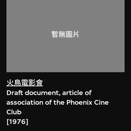
火鳥電影會
Draft document, article of
association of the Phoenix Cine
Club
[1976]