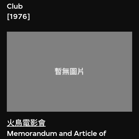
Club
[1976]
火鳥電影會
Memorandum and Article of