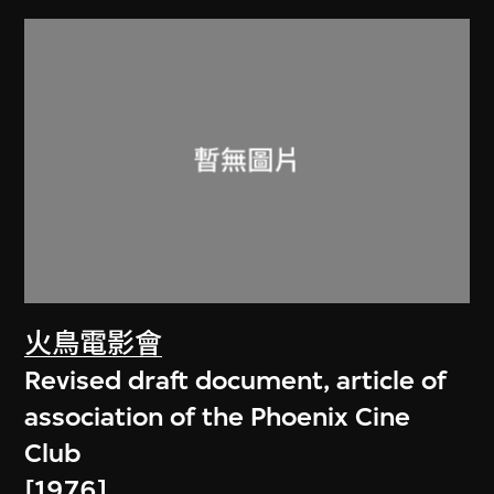
火鳥電影會
Revised draft document, article of
association of the Phoenix Cine
Club
[1976]