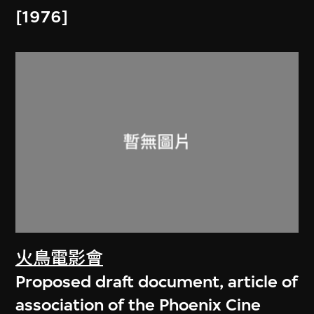
[1976]
火鳥電影會
Proposed draft document, article of
association of the Phoenix Cine