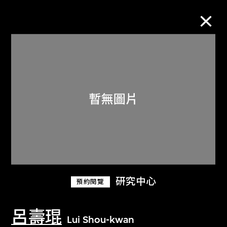
M+藏品
進一步篩選
搜索
關於M+藏品
研究中心
預約閱覽
探索世界頂級的二十及二十一世紀視覺
文化藏品。
呂壽琨
Lui Shou-kwan