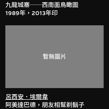
九龍城寨──西南面鳥瞰圖
1989年，2013年印
呂西安．埃爾韋
阿美達巴德，朋友相幫剃鬍子