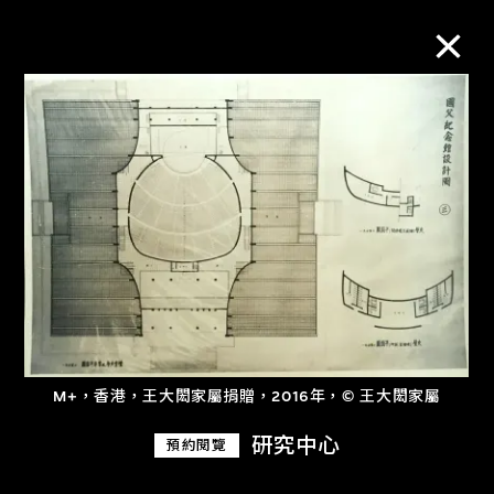
M+藏品
進一步篩選
搜索
關於M+藏品
M+，香港，王大閎家屬捐贈，2016年，© 王大閎家屬
探索世界頂級的二十及二十一世紀視覺
研究中心
預約閱覽
文化藏品。