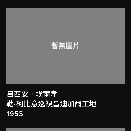
呂西安．埃爾韋
勒·柯比意巡視昌迪加爾工地
1955