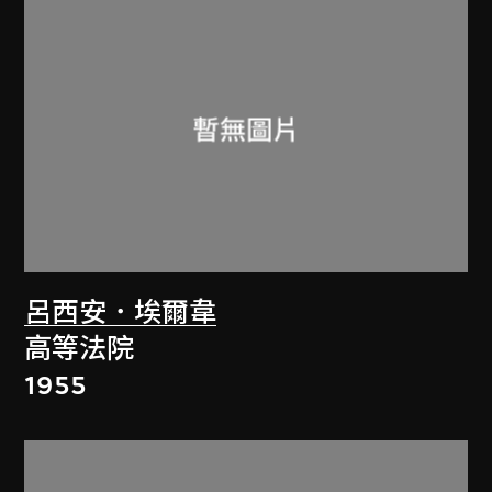
呂西安．埃爾韋
高等法院
1955