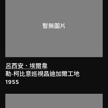
呂西安．埃爾韋
勒·柯比意巡視昌迪加爾工地
1955