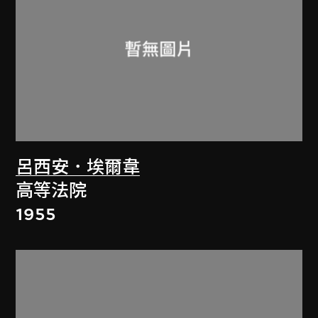
呂西安．埃爾韋
高等法院
1955