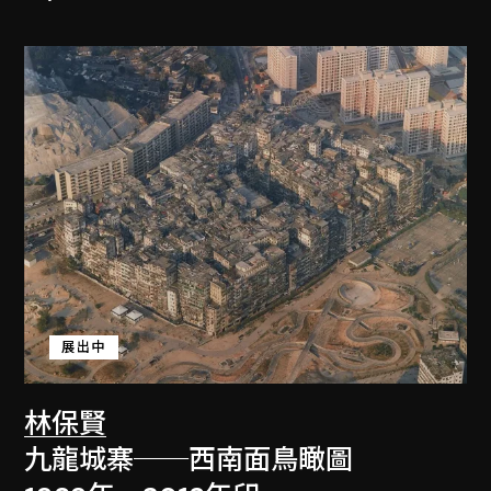
展出中
林保賢
九龍城寨──西南面鳥瞰圖