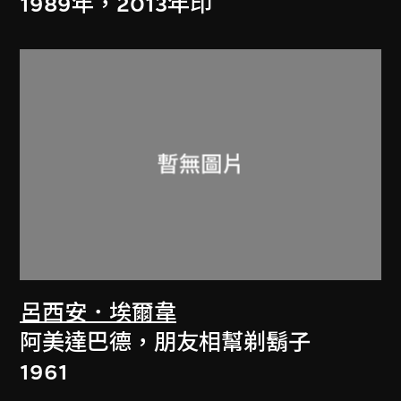
1989年，2013年印
呂西安．埃爾韋
阿美達巴德，朋友相幫剃鬍子
1961