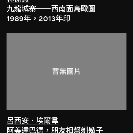
九龍城寨──西南面鳥瞰圖
1989年，2013年印
呂西安．埃爾韋
阿美達巴德，朋友相幫剃鬍子