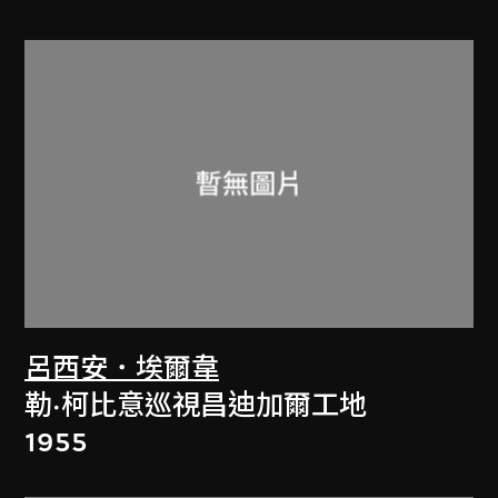
呂西安．埃爾韋
勒·柯比意巡視昌迪加爾工地
1955