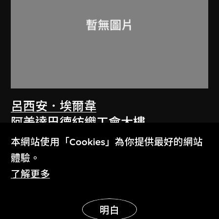
呂西安．埃爾韋
阿美達巴德紡織工會大樓
1955
本網站使用「Cookies」為你提供最好的網站
體驗。
了解更多
展示更多
明白