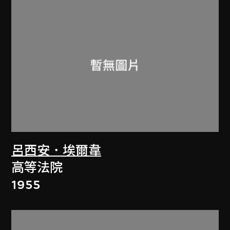
呂西安．埃爾韋
高等法院
1955