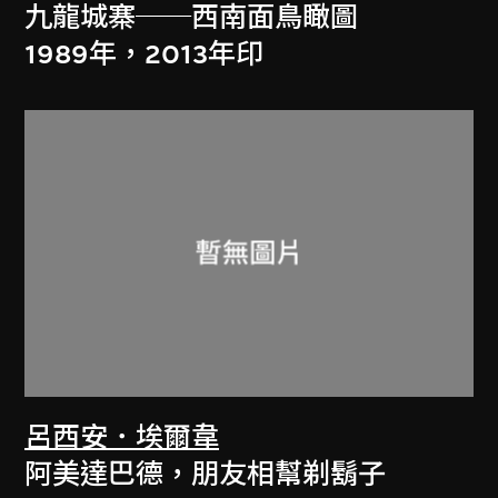
九龍城寨──西南面鳥瞰圖
1989年，2013年印
呂西安．埃爾韋
阿美達巴德，朋友相幫剃鬍子