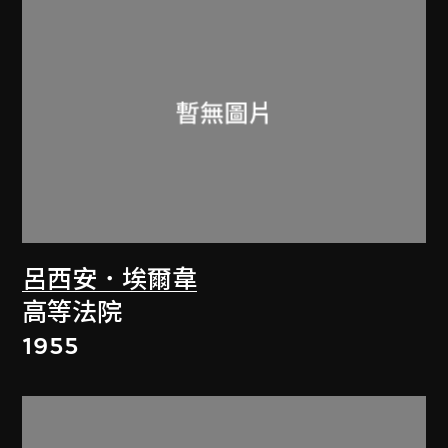
呂西安．埃爾韋
高等法院
1955