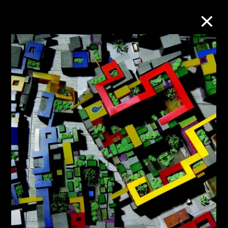
M+藏品
進一步篩選
搜索
關於M+藏品
探索世界頂級的二十及二十一世紀視覺
文化藏品。