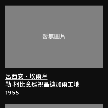
呂西安．埃爾韋
勒·柯比意巡視昌迪加爾工地
1955