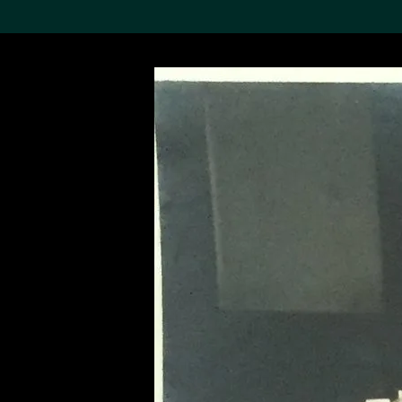
搜索M+藏品
Sea
19,052項結果
進一步篩選
關於M+藏品
探索世界頂級的二十及二十
一世紀視覺文化藏品。