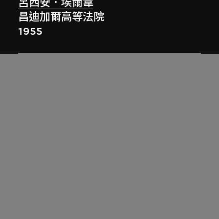
呂西安．埃爾韋
昌迪加爾高等法院
1955
呂西安．埃爾韋
無題
1961