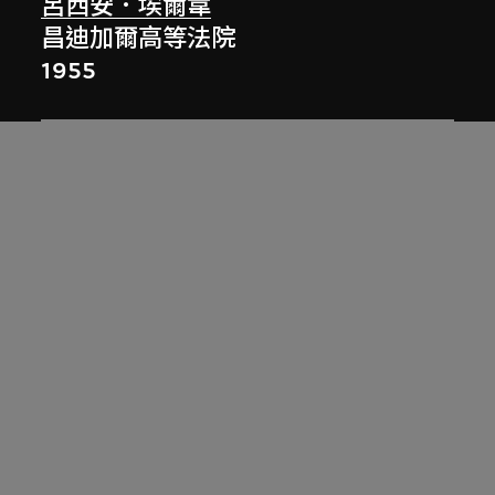
呂西安．埃爾韋
昌迪加爾高等法院
1955
呂西安．埃爾韋
昌迪加爾秘書處
1961