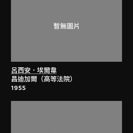
呂西安．埃爾韋
昌迪加爾（高等法院）
1955