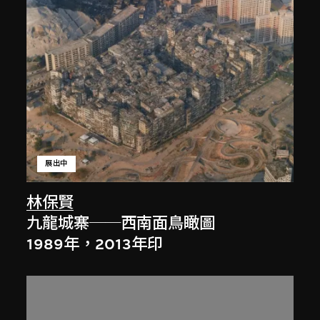
展出中
林保賢
九龍城寨──西南面鳥瞰圖
1989年，2013年印