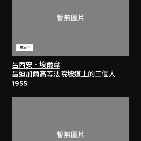
展出中
呂西安．埃爾韋
昌迪加爾高等法院坡道上的三個人
1955