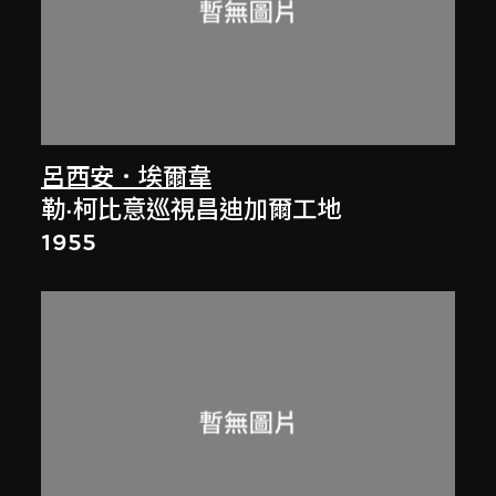
呂西安．埃爾韋
勒·柯比意巡視昌迪加爾工地
1955