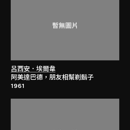
呂西安．埃爾韋
阿美達巴德，朋友相幫剃鬍子
1961