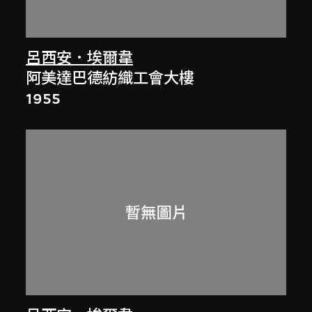
呂西安．埃爾韋
阿美達巴德紡織工會大樓
1955