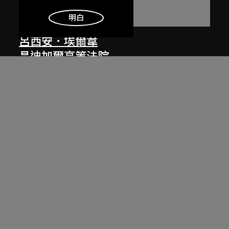
明白
呂西安．埃爾韋
昌迪加爾高等法院
1955