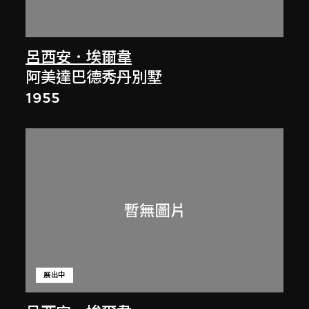
呂西安．埃爾韋
阿美達巴德秀丹別墅
1955
展出中