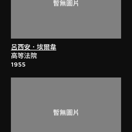
呂西安．埃爾韋
高等法院
1955