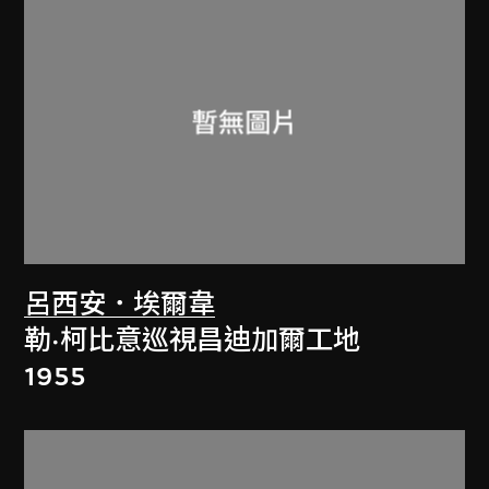
呂西安．埃爾韋
勒·柯比意巡視昌迪加爾工地
1955