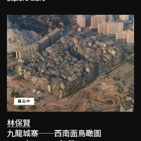
展出中
林保賢
九龍城寨──西南面鳥瞰圖