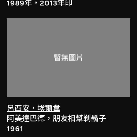
1989年，2013年印
呂西安．埃爾韋
阿美達巴德，朋友相幫剃鬍子
1961