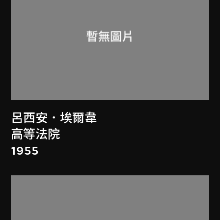
呂西安．埃爾韋
高等法院
1955