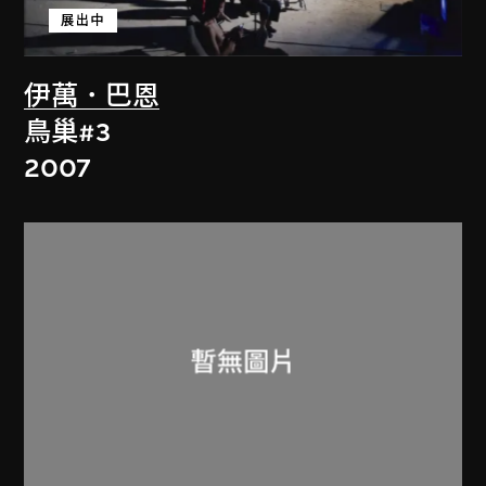
展出中
伊萬．巴恩
鳥巢#3
2007