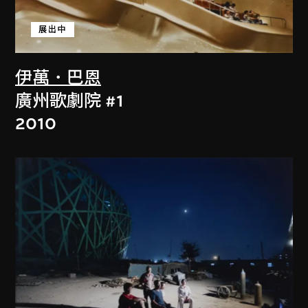
展出中
伊萬．巴恩
廣州歌劇院 #1
2010