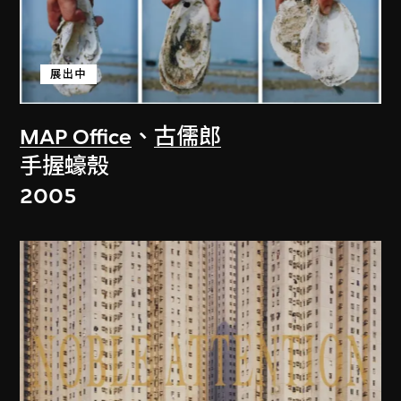
展出中
MAP Office
、
古儒郎
手握蠔殼
2005