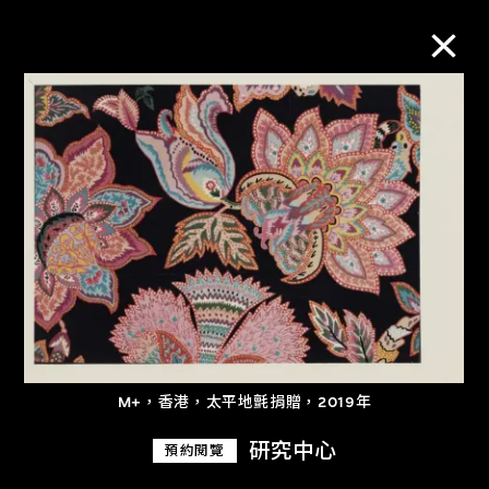
M+藏品
進一步篩選
搜索
關於M+藏品
M+，香港，太平地氈捐贈，2019年
探索世界頂級的二十及二十一世紀視覺
文化藏品。
研究中心
預約閱覽