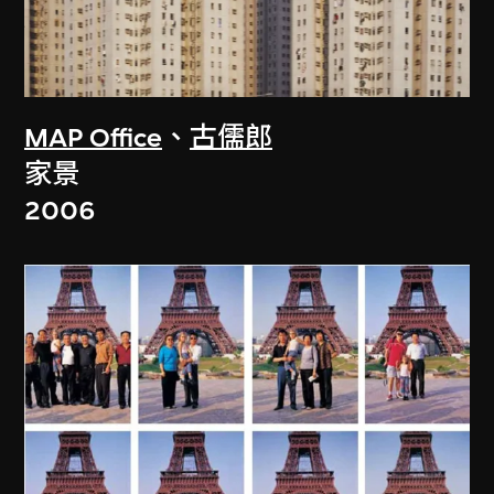
MAP Office
、
古儒郎
家景
2006