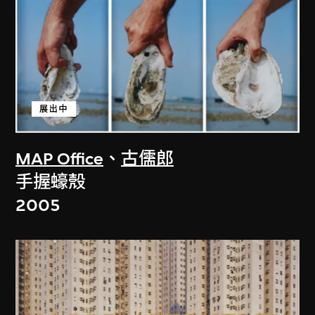
展出中
MAP Office
、
古儒郎
手握蠔殼
2005