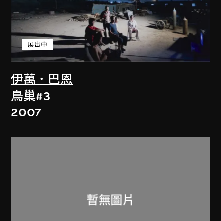
展出中
伊萬．巴恩
鳥巢#3
2007