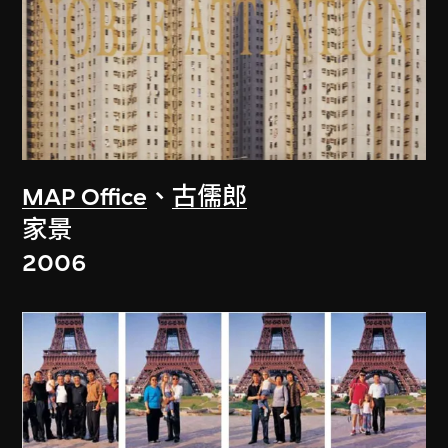
MAP Office
、
古儒郎
家景
2006