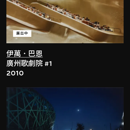
展出中
伊萬．巴恩
廣州歌劇院 #1
2010