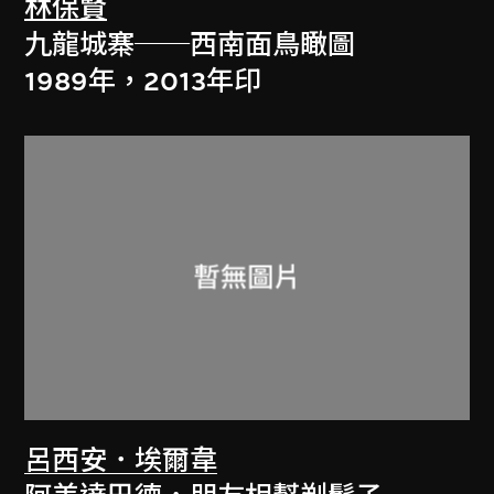
林保賢
九龍城寨──西南面鳥瞰圖
1989年，2013年印
呂西安．埃爾韋