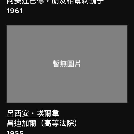
阿美達巴德，朋友相幫剃鬍子
1961
呂西安．埃爾韋
昌迪加爾（高等法院）
1955