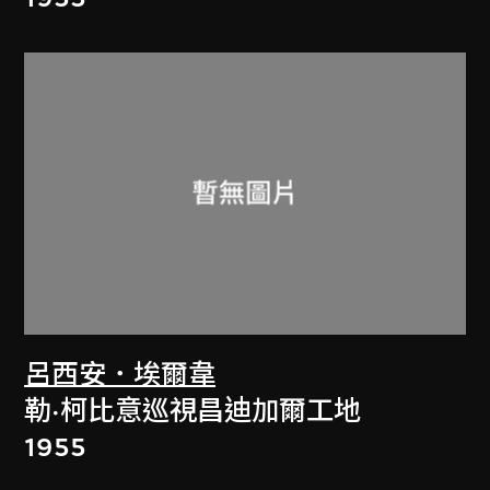
呂西安．埃爾韋
勒·柯比意巡視昌迪加爾工地
1955