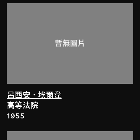
呂西安．埃爾韋
高等法院
1955