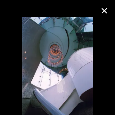
M+藏品
進一步篩選
搜索
關於M+藏品
探索世界頂級的二十及二十一世紀視覺
文化藏品。