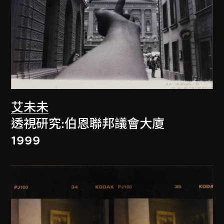
艾未未
透視研究:伯恩聯邦議會大廈
1999