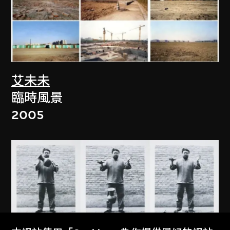
艾未未
臨時風景
2005