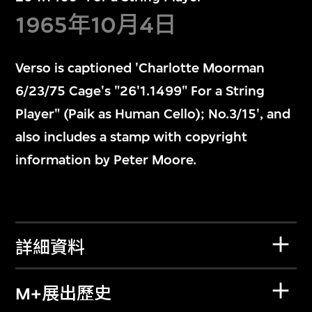
1965年10月4日
Verso is captioned 'Charlotte Moorman
6/23/75 Cage's "26'1.1499" For a String
Player" (Paik as Human Cello); No.3/15', and
also includes a stamp with copyright
information by Peter Moore.
詳細資料
M+展出歷史