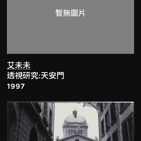
艾未未
透視研究:天安門
1997