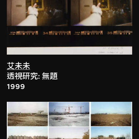
艾未未
透視研究: 無題
1999