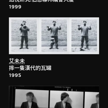
1999
艾未未
摔一隻漢代的瓦罐
1995