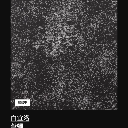
展出中
白宜洛
蒼蠅