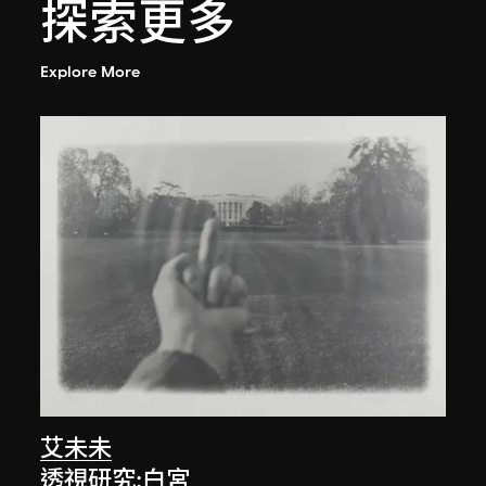
探索更多
Explore More
艾未未
透視研究:白宮