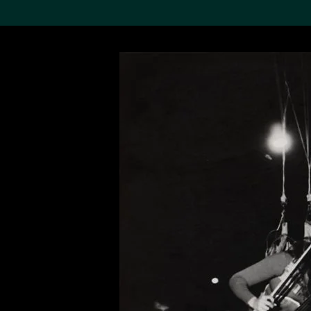
搜索M+藏品
Sea
19,052項結果
進一步篩選
關於M+藏品
探索世界頂級的二十及二十
一世紀視覺文化藏品。