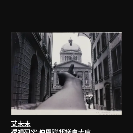
艾未未
透視研究:伯恩聯邦議會大廈