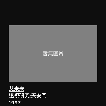
艾未未
透視研究:天安門
1997