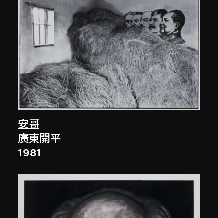
安哥
廣東開平
1981