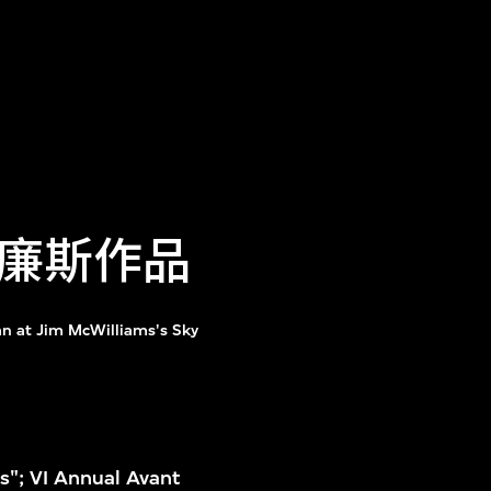
廉斯作品
 at Jim McWilliams's Sky
s"; VI Annual Avant