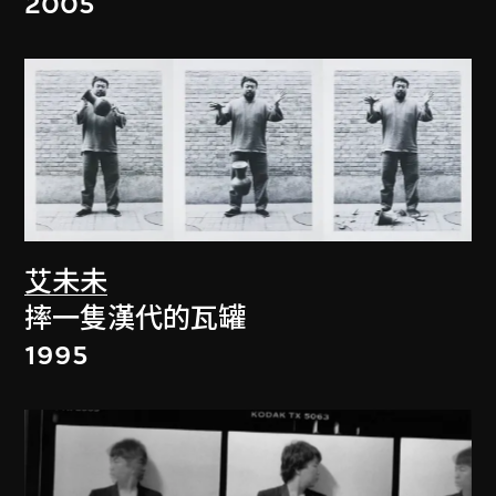
2005
艾未未
摔一隻漢代的瓦罐
1995