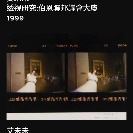
透視研究:伯恩聯邦議會大廈
1999
艾未未