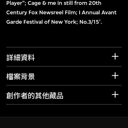
Player"; Cage & me in still from 20th
Century Fox Newsreel Film; I Annual Avant
Garde Festival of New York; No.3/15'.
詳細資料
檔案背景
創作者的其他藏品