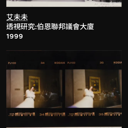
艾未未
透視研究:伯恩聯邦議會大廈
1999