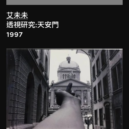
艾未未
透視研究:天安門
1997