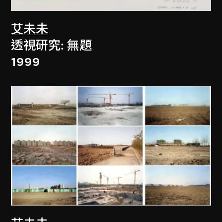
艾未未
透視研究: 無題
1999