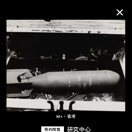
M+藏品
進一步篩選
搜索
關於M+藏品
探索世界頂級的二十及二十一世紀視覺
M+，香港
文化藏品。
研究中心
預約閱覽