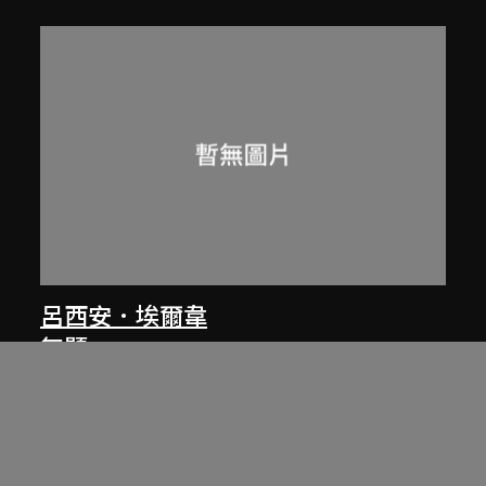
呂西安．埃爾韋
無題
1961