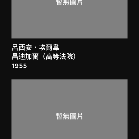
呂西安．埃爾韋
昌迪加爾（高等法院）
1955