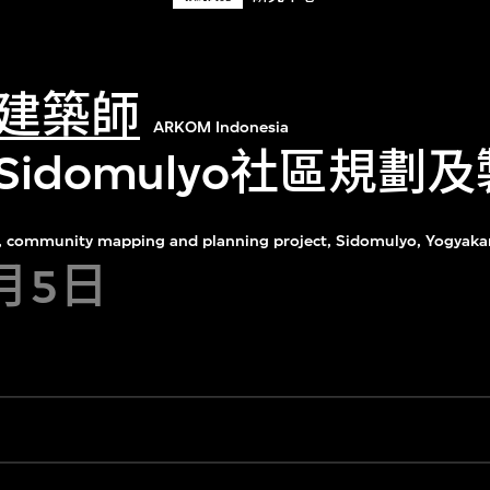
建築師
ARKOM Indonesia
idomulyo社區規劃
 community mapping and planning project, Sidomulyo, Yogyakar
1月5日