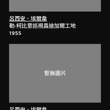
呂西安．埃爾韋
勒·柯比意巡視昌迪加爾工地
1955
呂西安．埃爾韋