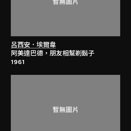
呂西安．埃爾韋
阿美達巴德，朋友相幫剃鬍子
1961