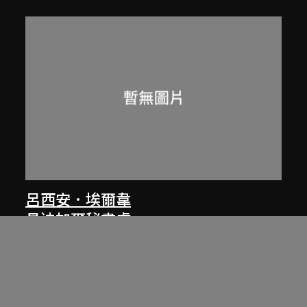
呂西安．埃爾韋
昌迪加爾秘書處
1961