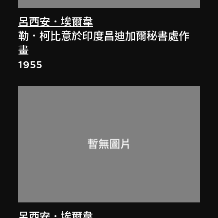
呂西安．埃爾韋
勒．柯比意於印度昌迪加爾秘書處作
畫
1955
呂西安．埃爾韋