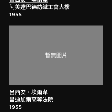
阿美達巴德紡織工會大樓
1955
呂西安．埃爾韋
昌迪加爾高等法院
1955