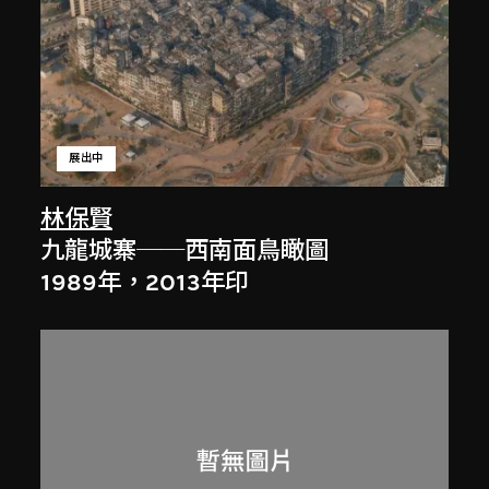
展出中
林保賢
九龍城寨──西南面鳥瞰圖
1989年，2013年印