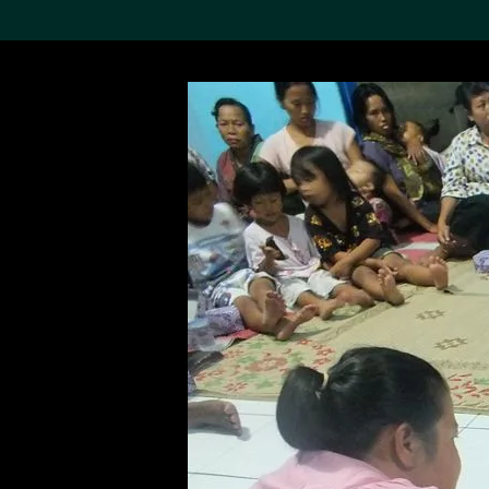
搜索M+藏品
Sea
19,052項結果
進一步篩選
關於M+藏品
探索世界頂級的二十及二十
一世紀視覺文化藏品。