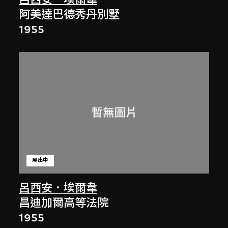
阿美達巴德秀丹別墅
1955
展出中
呂西安．埃爾韋
昌迪加爾高等法院
1955