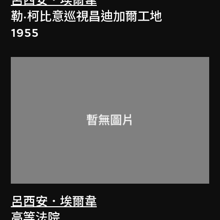
呂西安．埃爾韋
勒·柯比意巡視昌迪加爾工地
1955
呂西安．埃爾韋
高等法院