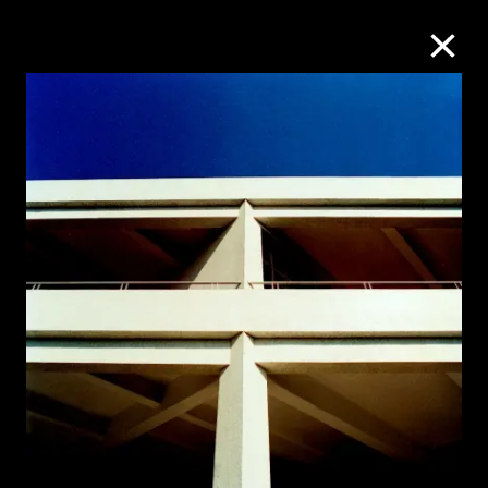
M+藏品
進一步篩選
搜索
關於M+藏品
探索世界頂級的二十及二十一世紀視覺
文化藏品。