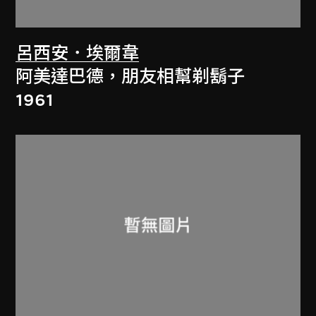
呂西安．埃爾韋
阿美達巴德，朋友相幫剃鬍子
1961