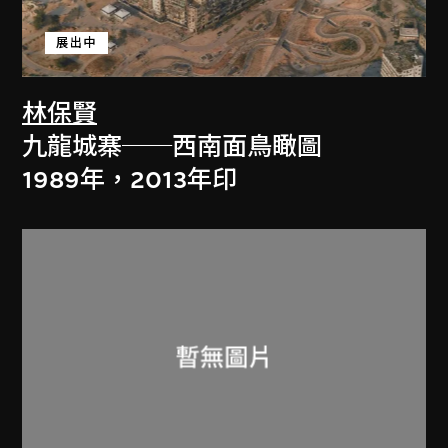
展出中
林保賢
九龍城寨──西南面鳥瞰圖
1989年，2013年印