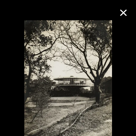
M+藏品
進一步篩選
搜索
關於M+藏品
探索世界頂級的二十及二十一世紀視覺
文化藏品。