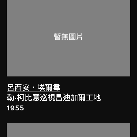
呂西安．埃爾韋
勒·柯比意巡視昌迪加爾工地
1955