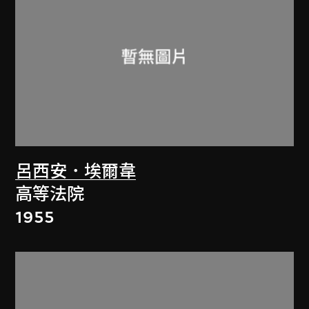
呂西安．埃爾韋
高等法院
1955