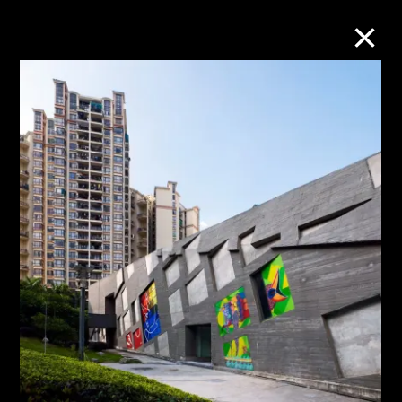
M+藏品
進一步篩選
搜索
關於M+藏品
探索世界頂級的二十及二十一世紀視覺
文化藏品。