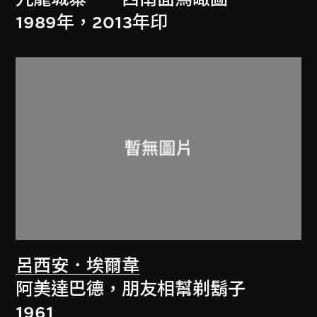
1989年，2013年印
呂西安．埃爾韋
阿美達巴德，朋友相幫剃鬍子
1961