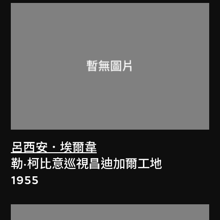
呂西安．埃爾韋
勒·柯比意巡視昌迪加爾工地
1955