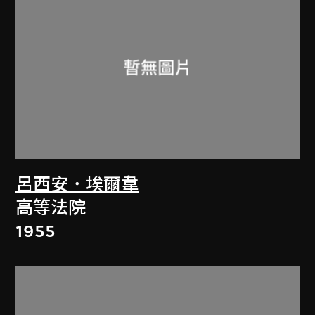
呂西安．埃爾韋
高等法院
1955