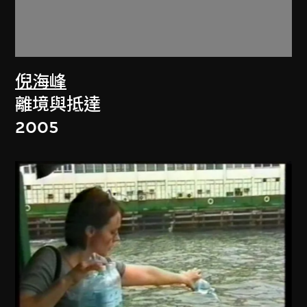
倪海峰
離境與抵達
2005