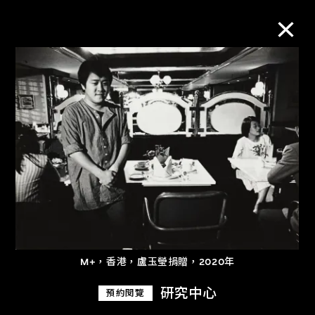
M+藏品
進一步篩選
搜索
關於M+藏品
探索世界頂級的二十及二十一世紀視覺
M+，香港，盧玉瑩捐贈，2020年
文化藏品。
研究中心
預約閱覽