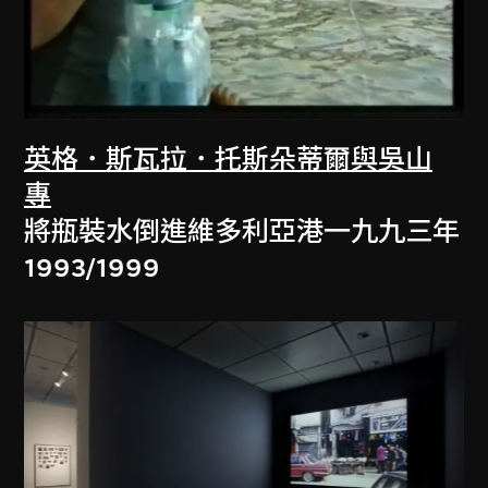
英格．斯瓦拉．托斯朵蒂爾與吳山
專
將瓶裝水倒進維多利亞港一九九三年
1993/1999