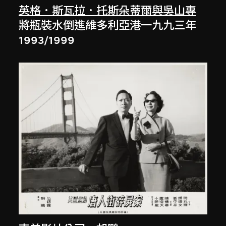
英格．斯瓦拉．托斯朵蒂爾與吳山專
將瓶裝水倒進維多利亞港一九九三年
1993/1999