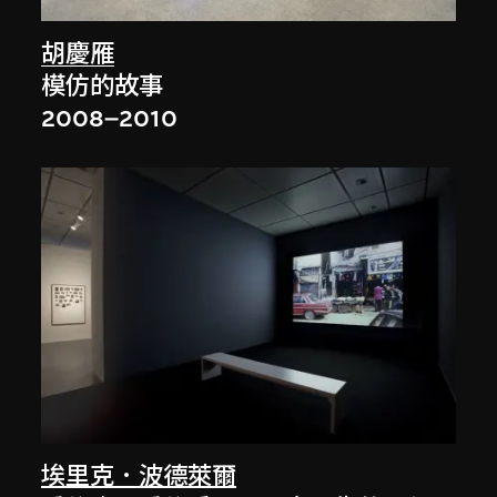
胡慶雁
模仿的故事
2008–2010
埃里克．波德萊爾