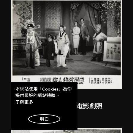
本網站使用「Cookies」為你
提供最好的網站體驗。
南美影片公司
、
胡鵬
了解更多
《紐約唐人街碎屍案》電影劇照
1961年12月26日
明白