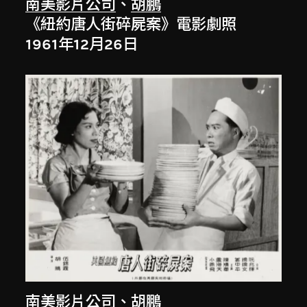
南美影片公司
、
胡鵬
《紐約唐人街碎屍案》電影劇照
1961年12月26日
南美影片公司
、
胡鵬