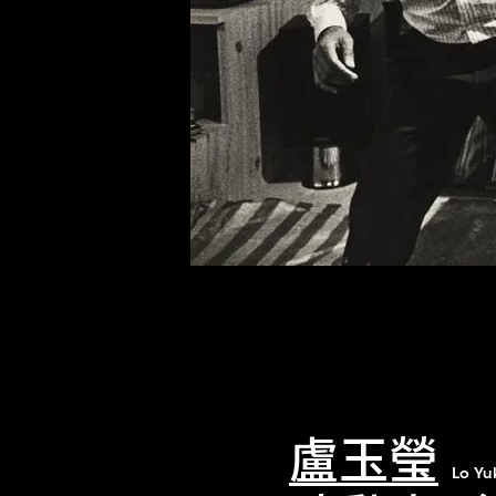
盧玉瑩
Lo Yu