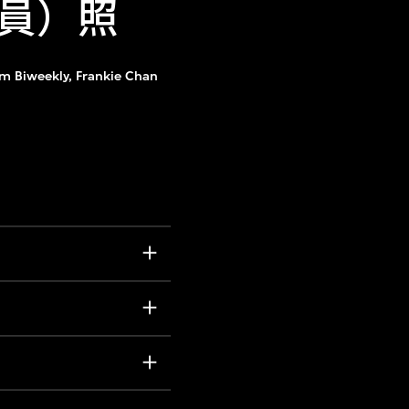
員）照
lm Biweekly, Frankie Chan