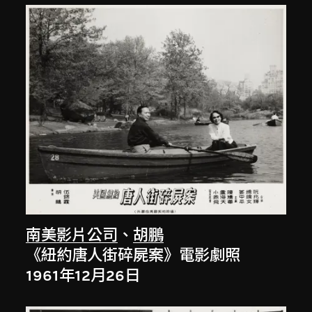
南美影片公司
、
胡鵬
《紐約唐人街碎屍案》電影劇照
1961年12月26日