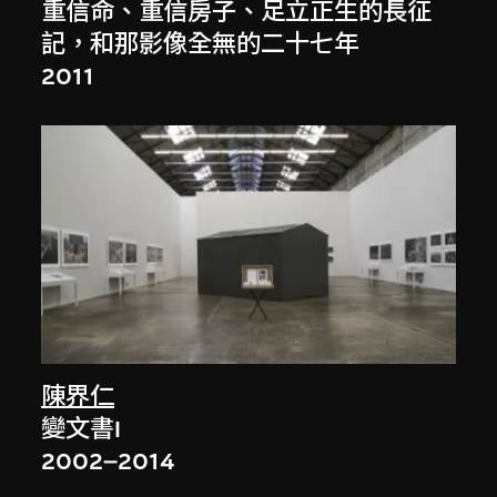
重信命、重信房子、足立正生的長征
記，和那影像全無的二十七年
2011
陳界仁
變文書I
2002–2014