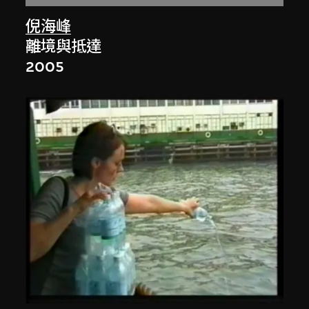
倪海峰
離境與抵達
2005