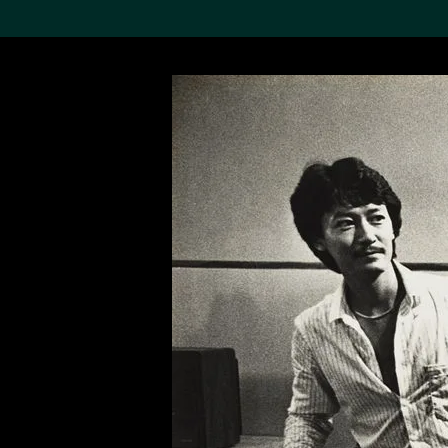
搜索M+藏品
Sea
19,052項結果
進一步篩選
關於M+藏品
探索世界頂級的二十及二十
一世紀視覺文化藏品。