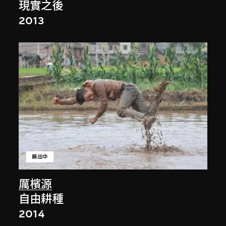
現實之後
2013
展出中
厲檳源
自由耕種
2014