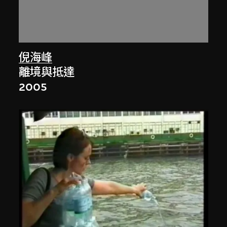
倪海峰
離境與抵達
2005