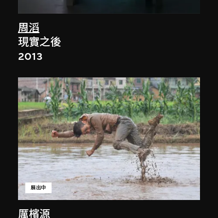
周滔
現實之後
2013
展出中
厲檳源