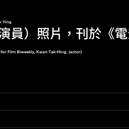
k Ying
演員）照片，刊於《電
or Film Biweekly, Kwan Tak-Hing, (actor)