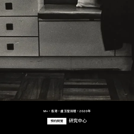
M+，香港，盧玉瑩捐贈，2020年
研究中心
預約閱覽