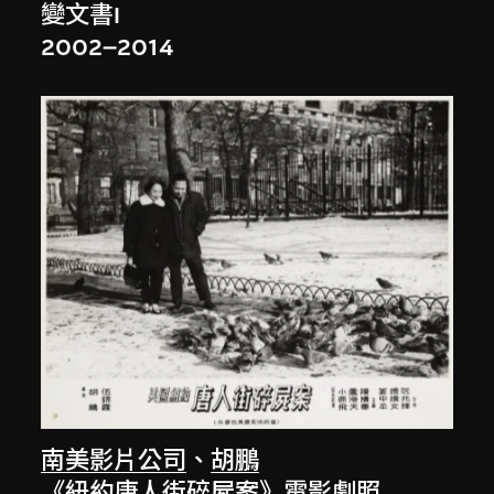
變文書I
2002–2014
南美影片公司
、
胡鵬
《紐約唐人街碎屍案》電影劇照