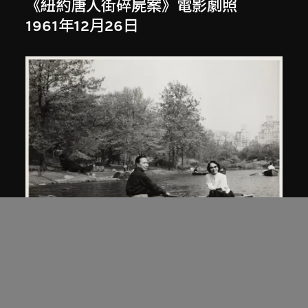
《紐約唐人街碎屍案》電影劇照
1961年12月26日
南美影片公司
、
胡鵬
《紐約唐人街碎屍案》電影劇照