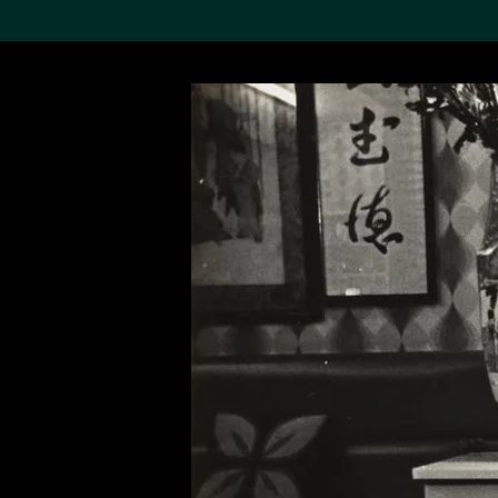
搜索M+藏品
Sea
19,052項結果
進一步篩選
關於M+藏品
探索世界頂級的二十及二十
一世紀視覺文化藏品。