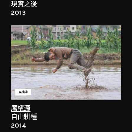
現實之後
2013
展出中
厲檳源
自由耕種
2014