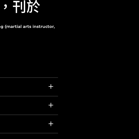
，刊於
 (martial arts instructor,