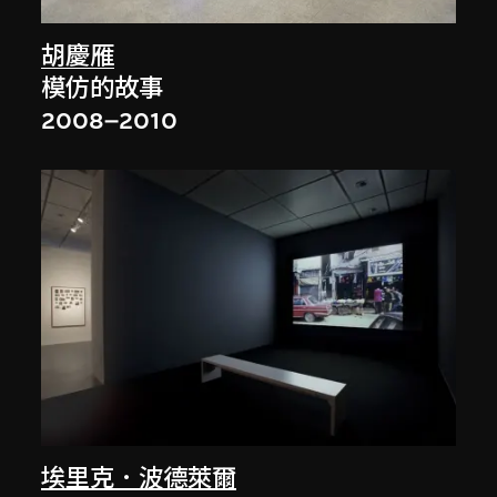
胡慶雁
模仿的故事
2008–2010
埃里克．波德萊爾