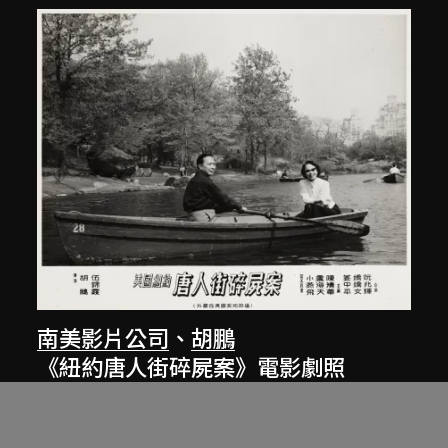
南美影片公司
、
胡鵬
《紐約唐人街碎屍案》電影劇照
1961年12月26日