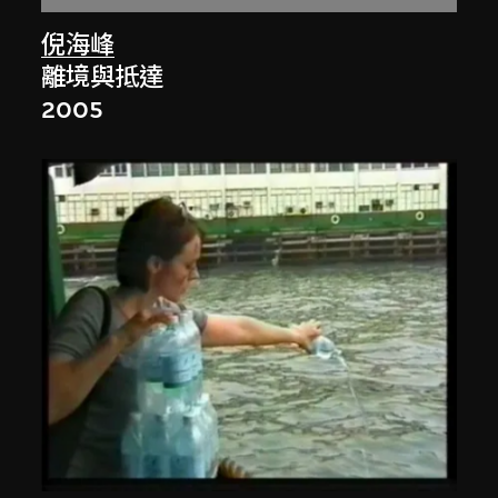
倪海峰
離境與抵達
2005