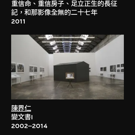
重信命、重信房子、足立正生的長征
記，和那影像全無的二十七年
2011
陳界仁
變文書I
2002–2014