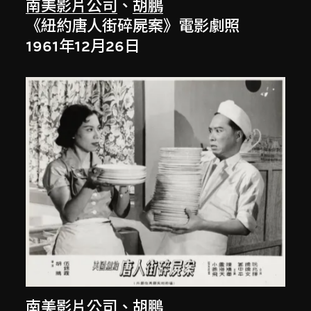
南美影片公司
、
胡鵬
《紐約唐人街碎屍案》電影劇照
1961年12月26日
南美影片公司
、
胡鵬