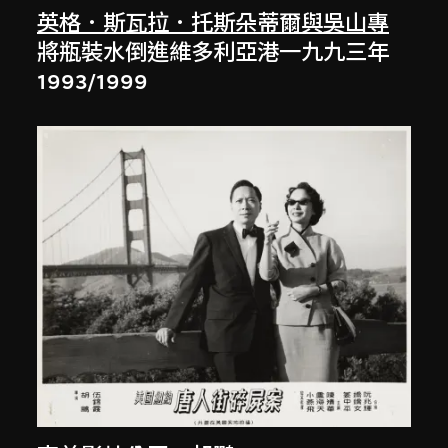
英格．斯瓦拉．托斯朵蒂爾與吳山專
將瓶裝水倒進維多利亞港一九九三年
1993/1999