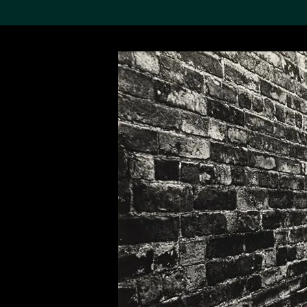
搜索M+藏品
Sea
19,052項結果
進一步篩選
關於M+藏品
探索世界頂級的二十及二十
一世紀視覺文化藏品。