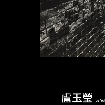
盧玉瑩
Lo Yu