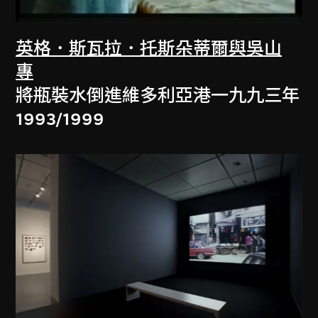
英格．斯瓦拉．托斯朵蒂爾與吳山
專
將瓶裝水倒進維多利亞港一九九三年
1993/1999