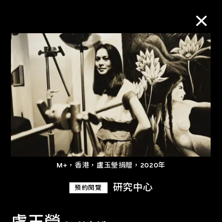
M+藏品
進一步篩選
搜索
關於M+藏品
M+，香港，盧玉瑩捐贈，2020年
探索世界頂級的二十及二十一世紀視覺
研究中心
預約閱覽
文化藏品。