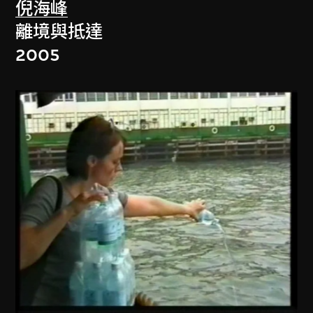
倪海峰
離境與抵達
2005