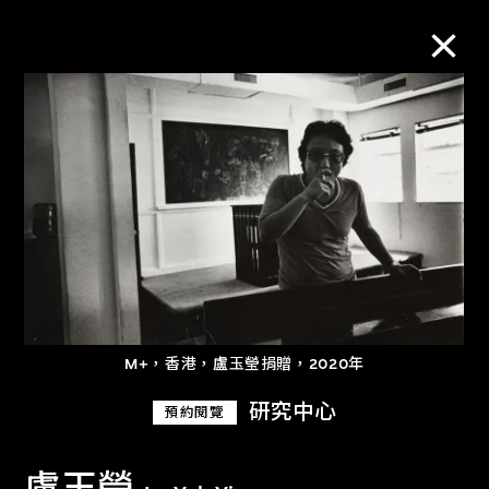
M+藏品
進一步篩選
搜索
關於M+藏品
M+，香港，盧玉瑩捐贈，2020年
探索世界頂級的二十及二十一世紀視覺
研究中心
預約閱覽
文化藏品。
盧玉瑩