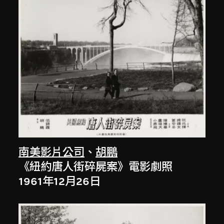
南美影片公司
、
胡鵬
《紐約唐人街碎屍案》電影劇照
1961年12月26日