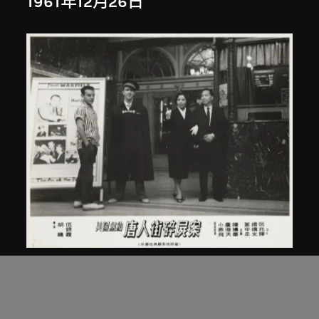
1961年12月26日
南美影片公司
、
胡鵬
《紐約唐人街碎屍案》電影劇照
1961年12月26日