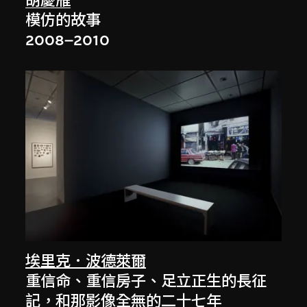
胡慶雁
模仿的故事
2008–2010
埃里克．波德萊爾
重信命、重信房子、足立正生的長征
記，和那影像全無的二十七年