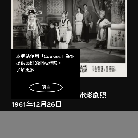
本網站使用「Cookies」為你
提供最好的網站體驗。
了解更多
南美影片公司
、
胡鵬
明白
《紐約唐人街碎屍案》電影劇照
1961年12月26日