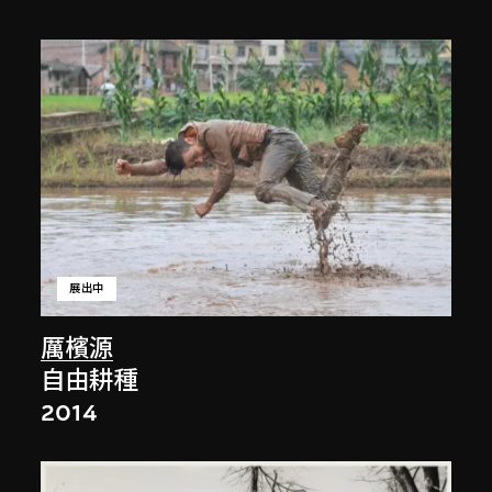
展出中
厲檳源
自由耕種
2014