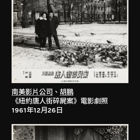
南美影片公司
、
胡鵬
《紐約唐人街碎屍案》電影劇照
1961年12月26日