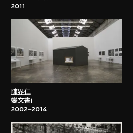
2011
陳界仁
變文書I
2002–2014