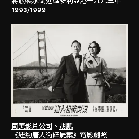
將瓶裝水倒進維多利亞港一九九三年
1993/1999
南美影片公司
、
胡鵬
《紐約唐人街碎屍案》電影劇照