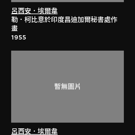
呂西安．埃爾韋
勒．柯比意於印度昌迪加爾秘書處作
畫
1955
呂西安．埃爾韋