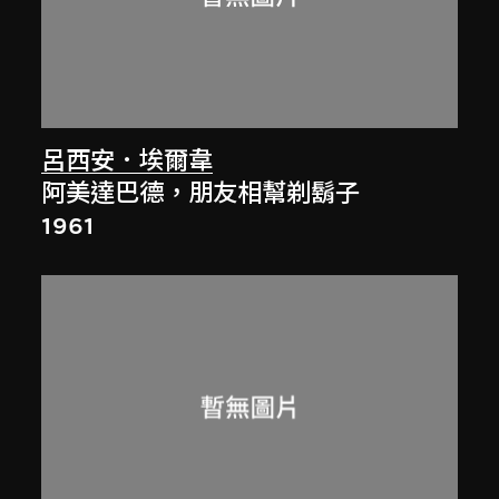
呂西安．埃爾韋
阿美達巴德，朋友相幫剃鬍子
1961