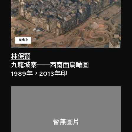
展出中
林保賢
九龍城寨──西南面鳥瞰圖
1989年，2013年印