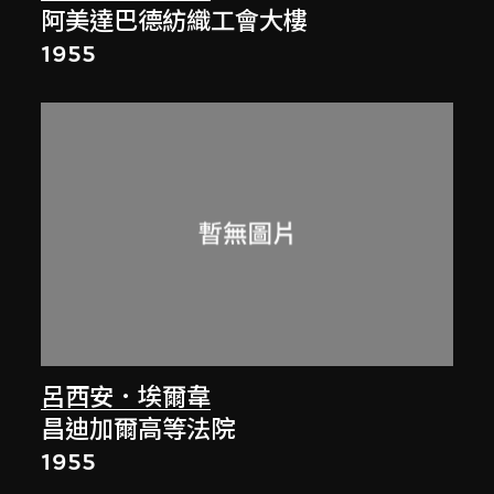
阿美達巴德紡織工會大樓
1955
呂西安．埃爾韋
昌迪加爾高等法院
1955