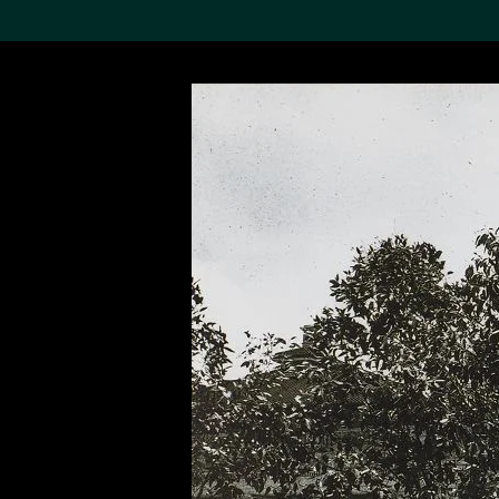
搜索M+藏品
Sea
19,052項結果
進一步篩選
關於M+藏品
探索世界頂級的二十及二十
一世紀視覺文化藏品。