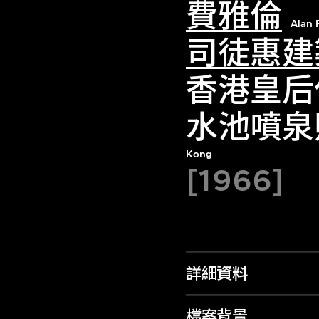
費雅倫
Alan 
司徒惠建
香港皇后
水池噴泉
Kong
[1966]
詳細資料
檔案背景