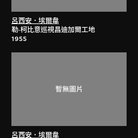
呂西安．埃爾韋
勒·柯比意巡視昌迪加爾工地
1955
呂西安．埃爾韋