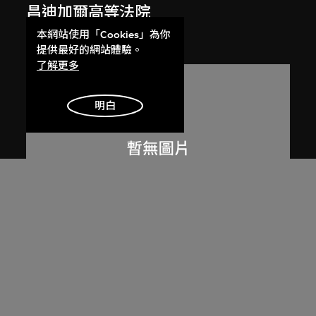
昌迪加爾高等法院
1955
本網站使用「Cookies」為你
提供最好的網站體驗。
了解更多
明白
呂西安．埃爾韋
昌迪加爾高等法院的光與影
1955