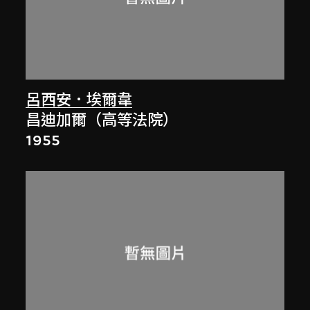
呂西安．埃爾韋
昌迪加爾（高等法院）
1955