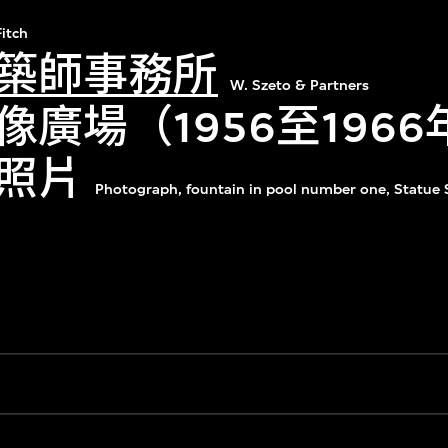
Fitch
築師事務所
W. Szeto & Partners
像廣場（1956至196
照片
Photograph, fountain in pool number one, Statue