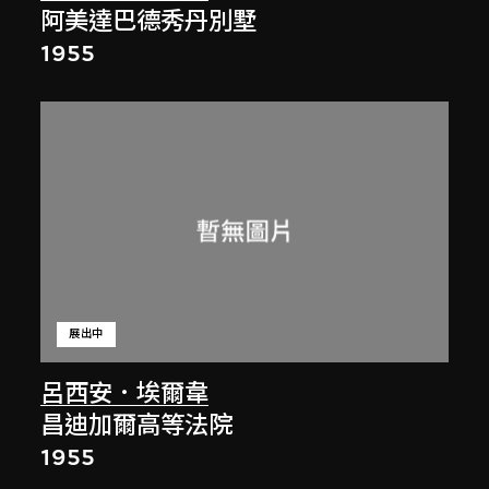
阿美達巴德秀丹別墅
1955
展出中
呂西安．埃爾韋
昌迪加爾高等法院
1955