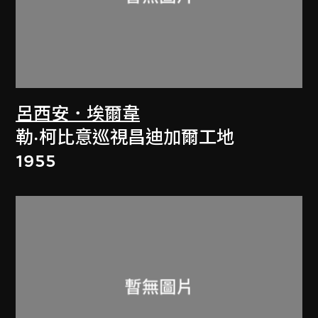
呂西安．埃爾韋
勒·柯比意巡視昌迪加爾工地
1955