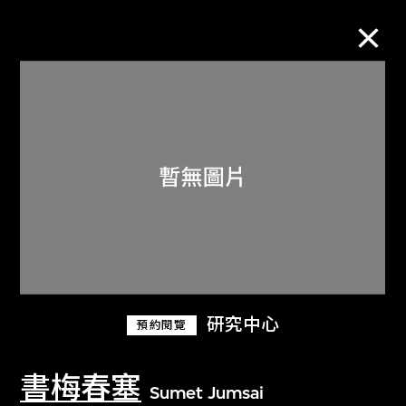
M+藏品
進一步篩選
搜索
關於M+藏品
研究中心
預約閱覽
探索世界頂級的二十及二十一世紀視覺
文化藏品。
書梅春塞
Sumet Jumsai