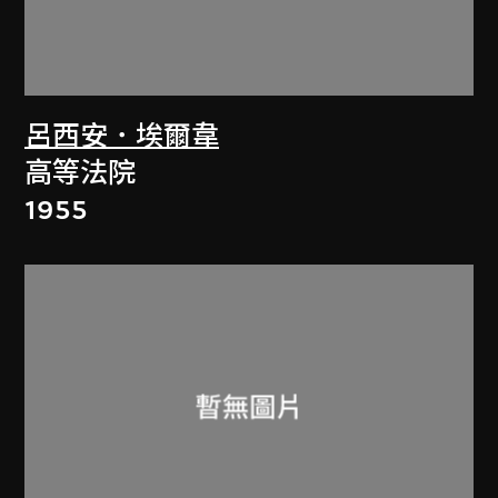
呂西安．埃爾韋
高等法院
1955