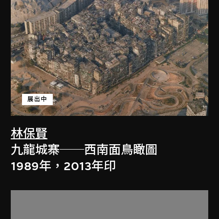
展出中
林保賢
九龍城寨──西南面鳥瞰圖
1989年，2013年印