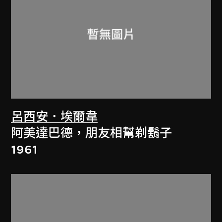
呂西安．埃爾韋
阿美達巴德，朋友相幫剃鬍子
1961