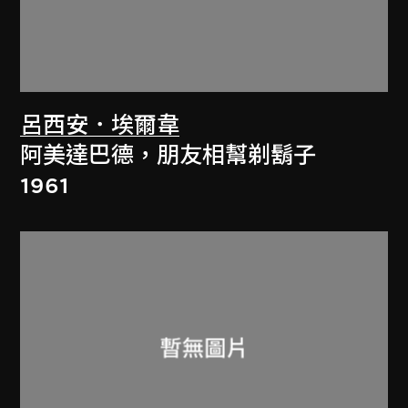
呂西安．埃爾韋
阿美達巴德，朋友相幫剃鬍子
1961