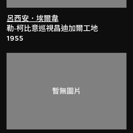
呂西安．埃爾韋
勒·柯比意巡視昌迪加爾工地
1955