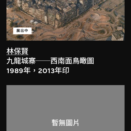
展出中
林保賢
九龍城寨──西南面鳥瞰圖
1989年，2013年印