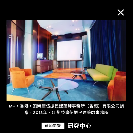
M+藏品
進一步篩選
搜索
關於M+藏品
M+，香港，劉榮廣伍振民建築師事務所（香港）有限公司捐
探索世界頂級的二十及二十一世紀視覺
贈，2013年，© 劉榮廣伍振民建築師事務所
文化藏品。
研究中心
預約閱覽