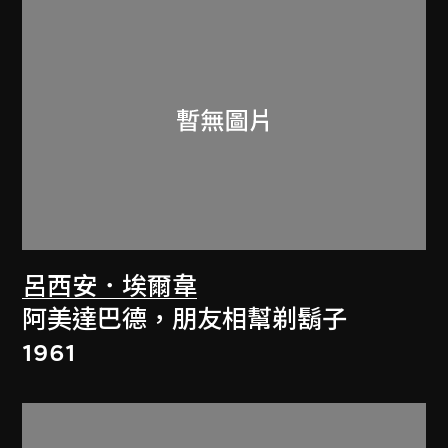
呂西安．埃爾韋
阿美達巴德，朋友相幫剃鬍子
1961