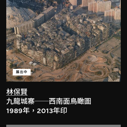
展出中
林保賢
九龍城寨──西南面鳥瞰圖
1989年，2013年印