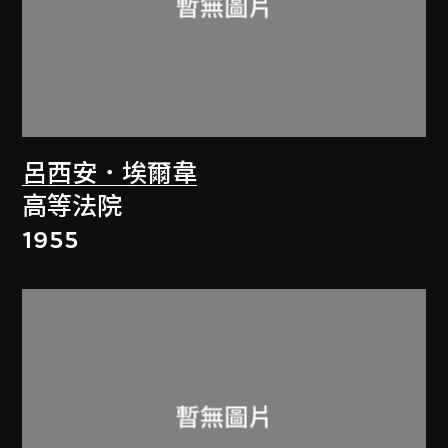
呂西安．埃爾韋
高等法院
1955