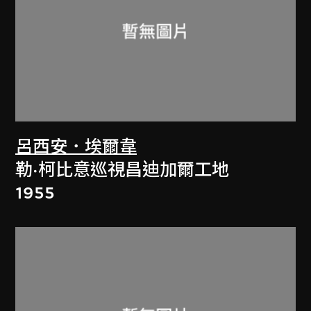
呂西安．埃爾韋
勒·柯比意巡視昌迪加爾工地
1955