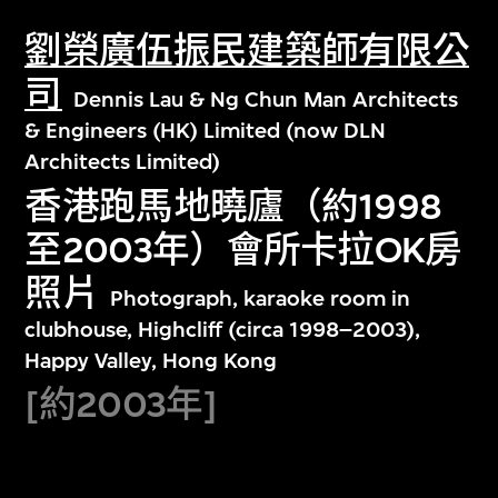
劉榮廣伍振民建築師有限公
司
Dennis Lau & Ng Chun Man Architects
& Engineers (HK) Limited (now DLN
Architects Limited)
香港跑馬地曉廬（約1998
至2003年）會所卡拉OK房
照片
Photograph, karaoke room in
clubhouse, Highcliff (circa 1998–2003),
Happy Valley, Hong Kong
[約2003年]