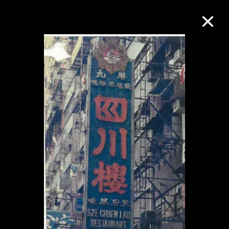
M+藏品
進一步篩選
搜索
關於M+藏品
探索世界頂級的二十及二十一世紀視覺
文化藏品。