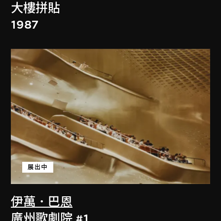
大樓拼貼
1987
展出中
伊萬．巴恩
廣州歌劇院 #1