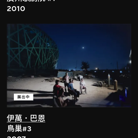
2010
展出中
伊萬．巴恩
鳥巢#3