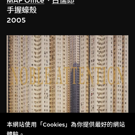
MAP Office
、
古儒郎
手握蠔殼
2005
本網站使用「Cookies」為你提供最好的網站
MAP Office
、
古儒郎
體驗。